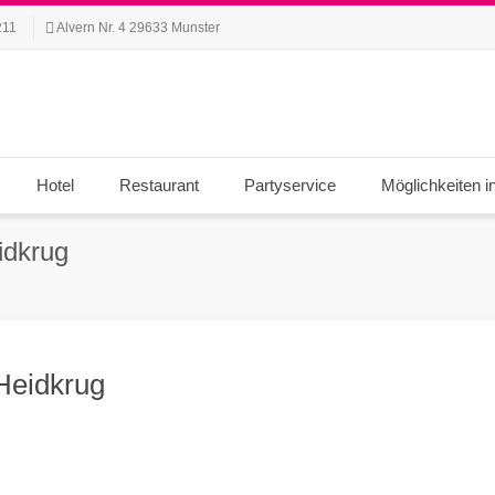
211
Alvern Nr. 4 29633 Munster
Hotel
Restaurant
Partyservice
Möglichkeiten i
idkrug
Heidkrug